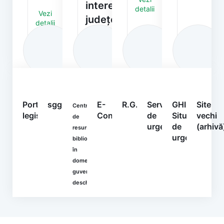
interes
detalii
Vezi
județean
detalii
Vezi
detalii
Portal
sgg.gov.ro
E-
R.G.P.D.
Serviciul
GHIDURI
Site
Centrul
legislativ
Consultare
de
Situații
vechi
de
urgență
de
(arhivă
resurse
urgență
bibliografice
în
domeniul
guvernării
deschise