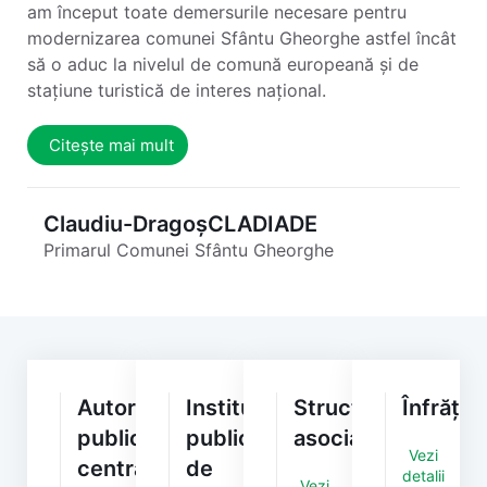
am început toate demersurile necesare pentru
modernizarea comunei Sfântu Gheorghe astfel încât
să o aduc la nivelul de comună europeană și de
stațiune turistică de interes național.
Citește mai mult
Claudiu-Dragoș
CLADIADE
Primarul Comunei Sfântu Gheorghe
Autorități/Instituții
Instituții
Structuri
Înfrățiri
publice
publice
asociative
Vezi
centrale
de
detalii
Vezi