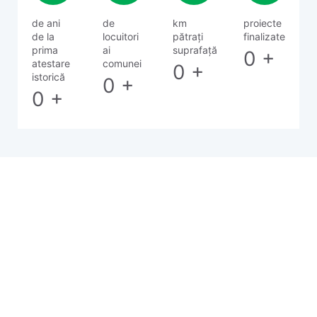
de ani
de
km
proiecte
de la
locuitori
pătrați
finalizate
prima
ai
suprafață
0
+
atestare
comunei
0
+
istorică
0
+
0
+