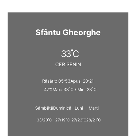
Sfântu Gheorghe
°
33
C
CER SENIN
Răsărit: 05:53
Apus: 20:21
°
°
47%
Max: 33
C / Min: 23
C
Sâmbătă
Duminică
Luni
Marți
°
°
°
°
33/20
C
27/19
C
27/23
C
28/21
C