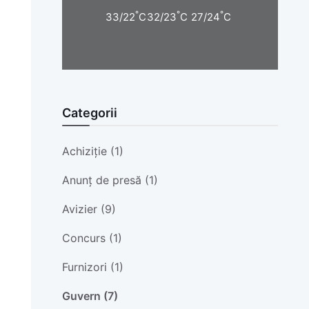
°
°
°
33/22
C
32/23
C
27/24
C
Categorii
Achiziție (1)
Anunț de presă (1)
Avizier (9)
Concurs (1)
Furnizori (1)
Guvern (7)