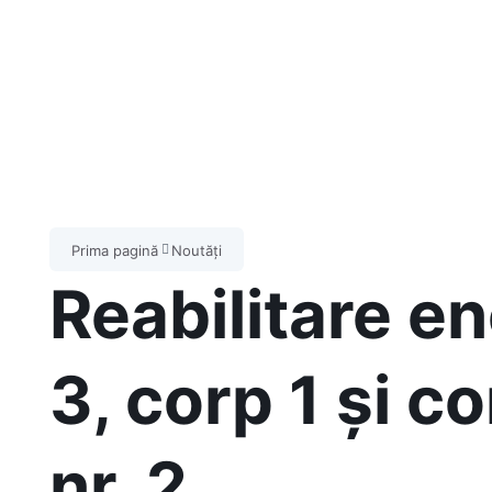
Prima pagină
Noutăți
Reabilitare en
3, corp 1 și co
nr. 2