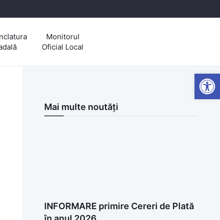
clatura
Monitorul
adală
Oficial Local
Open
Mai multe noutăți
INFORMARE primire Cereri de Plată
în anul 2026