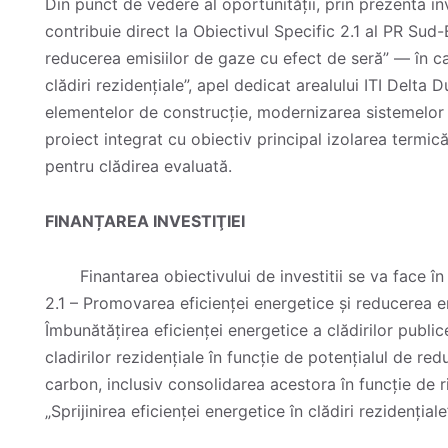
Din punct de vedere al oportunității, prin prezenta i
contribuie direct la Obiectivul Specific 2.1 al PR Su
reducerea emisiilor de gaze cu efect de seră” — în cad
clădiri rezidențiale”, apel dedicat arealului ITI Delta D
elementelor de construcție, modernizarea sistemelor d
proiect integrat cu obiectiv principal izolarea termi
pentru clădirea evaluată.
FINANȚAREA INVESTIŢIEI
Finantarea obiectivului de investitii se va face în
2.1 – Promovarea eficienței energetice și reducerea e
Îmbunătățirea eficienței energetice a clădirilor public
cladirilor rezidențiale în funcție de potențialul de r
carbon, inclusiv consolidarea acestora în funcție de ri
„Sprijinirea eficienței energetice în clădiri rezidenția