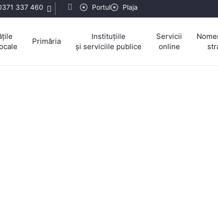
0371 337 460
Portul
Plaja
țile
Instituțiile
Servicii
Nomen
Primăria
locale
și serviciile publice
online
str