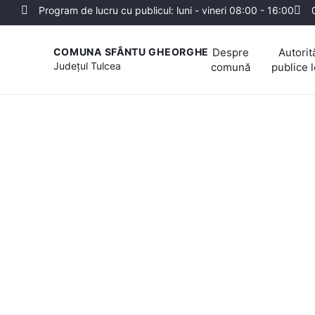
Program de lucru cu publicul: luni - vineri 08:00 - 16:00
Despre
Autorită
COMUNA SFÂNTU GHEORGHE
Județul
Tulcea
comună
publice 