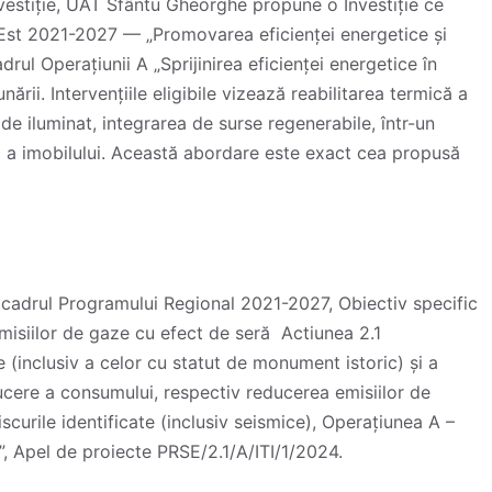
nvestiție, UAT Sfântu Gheorghe propune o Investiție ce
d-Est 2021-2027 — „Promovarea eficienței energetice și
rul Operațiunii A „Sprijinirea eficienței energetice în
unării. Intervențiile eligibile vizează reabilitarea termică a
e iluminat, integrarea de surse regenerabile, într-un
că a imobilului. Această abordare este exact cea propusă
 cadrul Programului Regional 2021-2027, Obiectiv specific
misiilor de gaze cu efect de seră Actiunea 2.1
e (inclusiv a celor cu statut de monument istoric) și a
educere a consumului, respectiv reducerea emisiilor de
scurile identificate (inclusiv seismice), Operațiunea A –
le”, Apel de proiecte PRSE/2.1/A/ITI/1/2024.