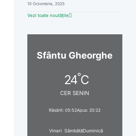
10 Octombrie, 2025
Vezi toate noutățile
Sfântu Gheorghe
°
24
C
CER SENIN
Răsărit: 05:52
Apus: 20:22
Vineri
Sâmbătă
Duminică