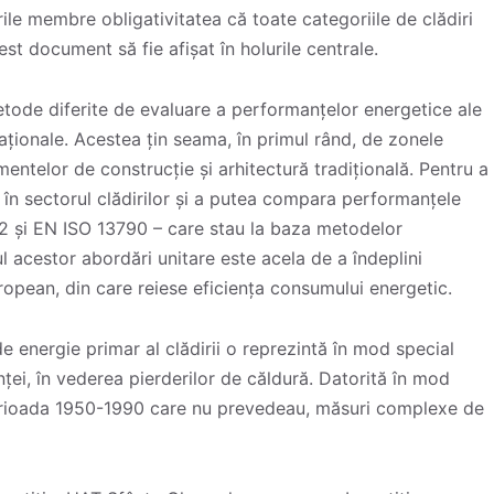
ile membre obligativitatea că toate categoriile de clădiri
est document să fie afișat în holurile centrale.
metode diferite de evaluare a performanțelor energetice ale
aționale. Acestea țin seama, în primul rând, de zonele
ementelor de construcție și arhitectură tradițională. Pentru a
în sectorul clădirilor și a putea compara performanțele
2 și EN ISO 13790 – care stau la baza metodelor
l acestor abordări unitare este acela de a îndeplini
opean, din care reiese eficiența consumului energetic.
e energie primar al clădirii o reprezintă în mod special
nței, în vederea pierderilor de căldură. Datorită în mod
 perioada 1950-1990 care nu prevedeau, măsuri complexe de