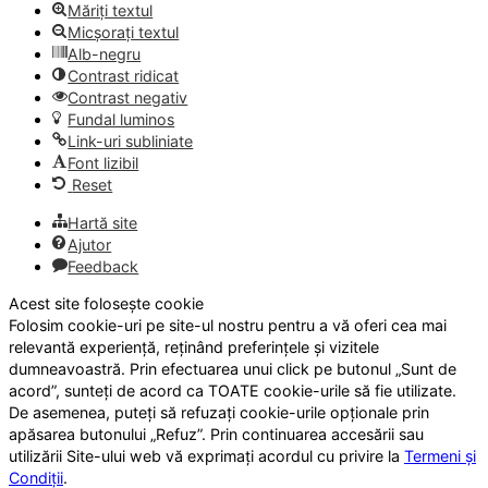
Măriți textul
Micșorați textul
Alb-negru
Contrast ridicat
Contrast negativ
Fundal luminos
Link-uri subliniate
Font lizibil
Reset
Hartă site
Ajutor
Feedback
Acest site folosește cookie
Folosim cookie-uri pe site-ul nostru pentru a vă oferi cea mai
relevantă experiență, reținând preferințele și vizitele
dumneavoastră. Prin efectuarea unui click pe butonul „Sunt de
acord”, sunteți de acord ca TOATE cookie-urile să fie utilizate.
De asemenea, puteți să refuzați cookie-urile opționale prin
apăsarea butonului „Refuz”. Prin continuarea accesării sau
utilizării Site-ului web vă exprimați acordul cu privire la
Termeni și
Condiții
.