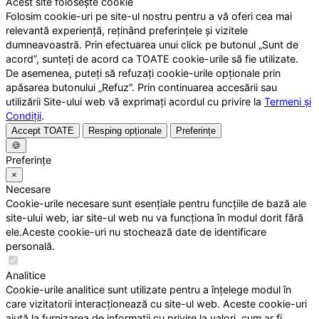
Acest site folosește cookie
Folosim cookie-uri pe site-ul nostru pentru a vă oferi cea mai
relevantă experiență, reținând preferințele și vizitele
dumneavoastră. Prin efectuarea unui click pe butonul „Sunt de
acord”, sunteți de acord ca TOATE cookie-urile să fie utilizate.
De asemenea, puteți să refuzați cookie-urile opționale prin
apăsarea butonului „Refuz”. Prin continuarea accesării sau
utilizării Site-ului web vă exprimați acordul cu privire la
Termeni și
Condiții
.
Accept TOATE
Resping opționale
Preferințe
🍪
Preferințe
×
Necesare
Cookie-urile necesare sunt esențiale pentru funcțiile de bază ale
site-ului web, iar site-ul web nu va funcționa în modul dorit fără
ele.Aceste cookie-uri nu stochează date de identificare
personală.
Analitice
Cookie-urile analitice sunt utilizate pentru a înțelege modul în
care vizitatorii interacționează cu site-ul web. Aceste cookie-uri
ajută la furnizarea de informații cu privire la valori, cum ar fi