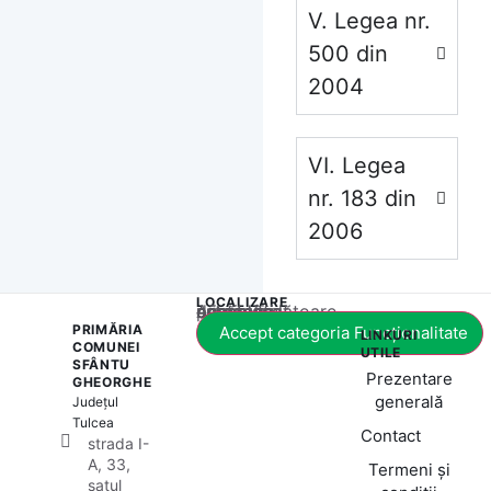
V. Legea nr.
500 din
2004
VI. Legea
nr. 183 din
2006
LOCALIZARE
Acest conținut este blocat până când acceptați categoria corespunzătoare de cookie-uri.
PRIMĂRIA
Accept categoria Funcționalitate
LINKURI
COMUNEI
UTILE
SFÂNTU
Prezentare
GHEORGHE
generală
Județul
Tulcea
Contact
strada I-
A, 33,
Termeni și
satul