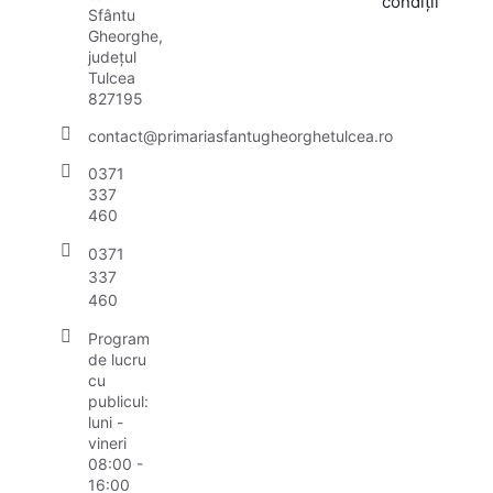
condiții
Sfântu
Gheorghe,
județul
Tulcea
827195
contact@primariasfantugheorghetulcea.ro
0371
337
460
0371
337
460
Program
de lucru
cu
publicul:
luni -
vineri
08:00 -
16:00