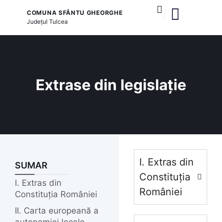
COMUNA SFÂNTU GHEORGHE
Județul
Tulcea
și serviciile publice
Extrase din legislație
I. Extras din
SUMAR
Constituția
I. Extras din
României
Constituția României
II. Carta europeană a