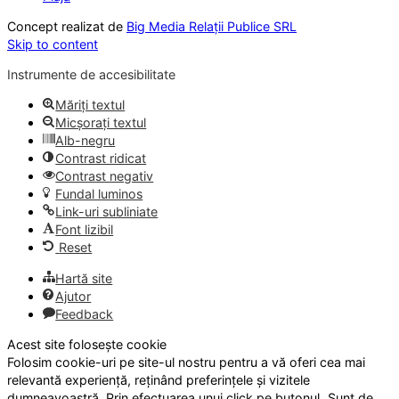
Concept realizat de
Big Media Relații Publice SRL
Skip to content
Instrumente de accesibilitate
Măriți textul
Micșorați textul
Alb-negru
Contrast ridicat
Contrast negativ
Fundal luminos
Link-uri subliniate
Font lizibil
Reset
Hartă site
Ajutor
Feedback
Acest site folosește cookie
Folosim cookie-uri pe site-ul nostru pentru a vă oferi cea mai
relevantă experiență, reținând preferințele și vizitele
dumneavoastră. Prin efectuarea unui click pe butonul „Sunt de