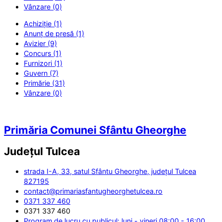
Vânzare (0)
Achiziție (1)
Anunț de presă (1)
Avizier (9)
Concurs (1)
Furnizori (1)
Guvern (7)
Primărie (31)
Vânzare (0)
Primăria Comunei Sfântu Gheorghe
Județul
Tulcea
strada I-A, 33, satul Sfântu Gheorghe, județul Tulcea
827195
contact@primariasfantugheorghetulcea.ro
0371 337 460
0371 337 460
Program de lucru cu publicul: luni - vineri 08:00 - 16:00