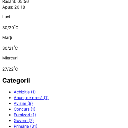
Răsărit: 05:56
Apus: 20:18
Luni
°
30/20
C
Marți
°
30/21
C
Miercuri
°
27/22
C
Categorii
Achiziție (1)
Anunț de presă (1)
Avizier (9)
Concurs (1)
Furnizori (1)
Guvern (7)
Primărie (31)