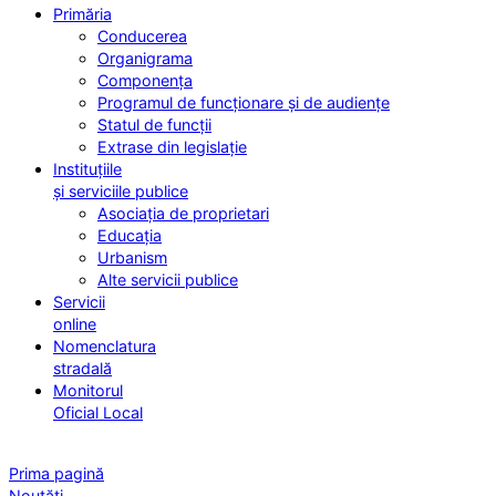
Primăria
Conducerea
Organigrama
Componența
Programul de funcționare și de audiențe
Statul de funcții
Extrase din legislație
Instituțiile
și serviciile publice
Asociația de proprietari
Educația
Urbanism
Alte servicii publice
Servicii
online
Nomenclatura
stradală
Monitorul
Oficial Local
Prima pagină
Noutăți