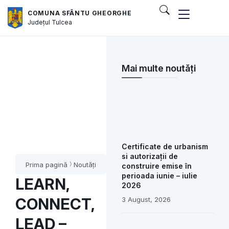
COMUNA SFÂNTU GHEORGHE
Județul
Tulcea
Mai multe noutăți
Certificate de urbanism
si autorizații de
Prima pagină
Noutăți
construire emise în
perioada iunie – iulie
LEARN,
2026
CONNECT,
3 August, 2026
LEAD –