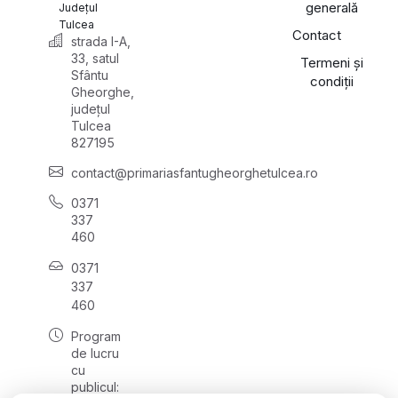
generală
Județul
Tulcea
Contact
strada I-A,
33, satul
Termeni și
Sfântu
condiții
Gheorghe,
județul
Tulcea
827195
contact@primariasfantugheorghetulcea.ro
0371
337
460
0371
337
460
Program
de lucru
cu
publicul: