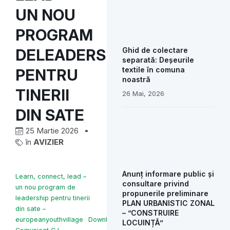
UN NOU
PROGRAM
DELEADERSHIP
Ghid de colectare
separată: Deșeurile
textile în comuna
PENTRU
noastră
TINERII
26 Mai, 2026
DIN SATE
25 Martie 2026
în
AVIZIER
Anunț informare public și
Learn, connect, lead –
consultare privind
un nou program de
propunerile preliminare
leadership pentru tinerii
PLAN URBANISTIC ZONAL
din sate –
– ”CONSTRUIRE
europeanyouthvillage
Download
LOCUINȚĂ”