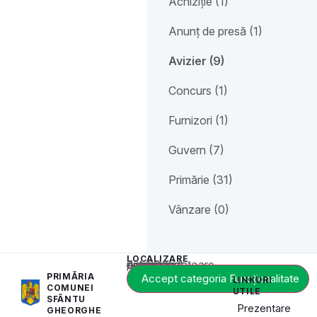
Achiziție (1)
Anunț de presă (1)
Avizier (9)
Concurs (1)
Furnizori (1)
Guvern (7)
Primărie (31)
Vânzare (0)
LOCALIZARE
Acest conținut este blocat până când acceptați categoria corespunzătoare de cookie-uri.
PRIMĂRIA
Accept categoria Funcționalitate
LINKURI
COMUNEI
UTILE
SFÂNTU
Prezentare
GHEORGHE