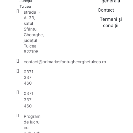
generală
Județul
Tulcea
Contact
strada I-
A, 33,
Termeni și
satul
condiții
Sfântu
Gheorghe,
județul
Tulcea
827195
contact@primariasfantugheorghetulcea.ro
0371
337
460
0371
337
460
Program
de lucru
cu