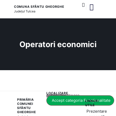
COMUNA SFÂNTU GHEORGHE
Județul
Tulcea
și serviciile publice
Operatori economici
LOCALIZARE
Acest conținut este blocat până când acceptați categoria corespunzătoare de cookie-uri.
PRIMĂRIA
Accept categoria Funcționalitate
LINKURI
COMUNEI
UTILE
SFÂNTU
Prezentare
GHEORGHE