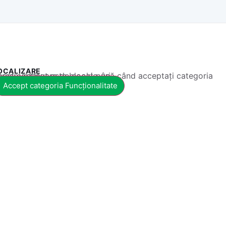
OCALIZARE
 conținut este blocat până când acceptați categoria corespunzătoare de cookie-uri.
Accept categoria Funcționalitate