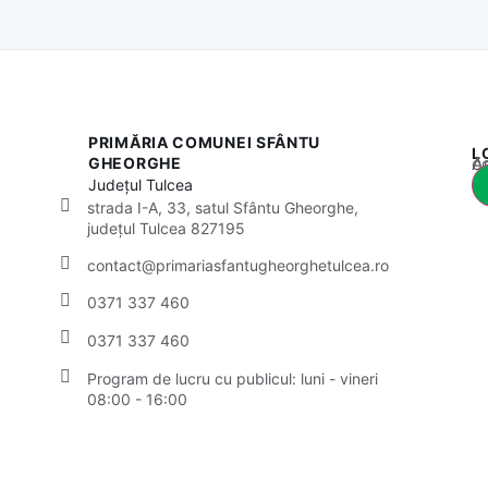
PRIMĂRIA COMUNEI SFÂNTU
L
Acest
GHEORGHE
Județul
Tulcea
strada I-A, 33, satul Sfântu Gheorghe,
județul Tulcea 827195
contact@primariasfantugheorghetulcea.ro
0371 337 460
0371 337 460
Program de lucru cu publicul: luni - vineri
08:00 - 16:00