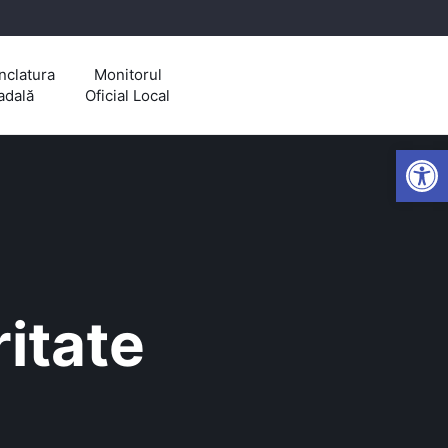
clatura
Monitorul
adală
Oficial Local
Open
ritate