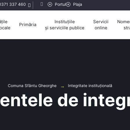
0371 337 460
Portul
Plaja
țile
Instituțiile
Servicii
Nomen
Primăria
locale
și serviciile publice
online
str
Comuna Sfântu Gheorghe
Integritate instituțională
entele de integ