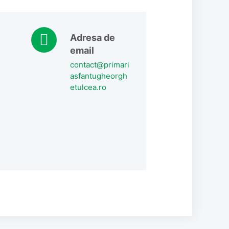
Adresa de
email
contact@primari
asfantugheorgh
etulcea.ro