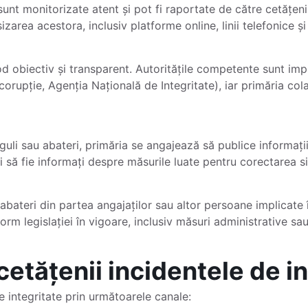
sunt monitorizate atent și pot fi raportate de către cetățeni,
zarea acestora, inclusiv platforme online, linii telefonice ș
od obiectiv și transparent. Autoritățile competente sunt imp
orupție, Agenția Națională de Integritate), iar primăria col
guli sau abateri, primăria se angajează să publice informații
i să fie informați despre măsurile luate pentru corectarea si
e abateri din partea angajaților sau altor persoane implicate
orm legislației în vigoare, inclusiv măsuri administrative sau
etățenii incidentele de in
e integritate prin următoarele canale: