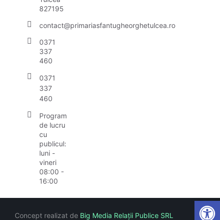
827195
contact@primariasfantugheorghetulcea.ro
0371
337
460
0371
337
460
Program
de lucru
cu
publicul:
luni -
vineri
08:00 -
16:00
Open
Concept realizat de
Big Media Relații Publice SRL