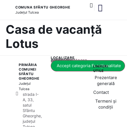
COMUNA SFÂNTU GHEORGHE
Județul
Tulcea
și serviciile publice
Casa de vacanță
Lotus
LOCALIZARE
Acest conținut este blocat până când acceptați categoria corespunzătoare de cookie-uri.
PRIMĂRIA
Accept categoria Funcționalitate
LINKURI
COMUNEI
UTILE
SFÂNTU
Prezentare
GHEORGHE
generală
Județul
Tulcea
Contact
strada I-
A, 33,
Termeni și
satul
condiții
Sfântu
Gheorghe,
județul
Tulcea