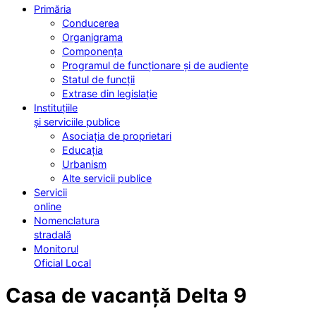
Primăria
Conducerea
Organigrama
Componența
Programul de funcționare și de audiențe
Statul de funcții
Extrase din legislație
Instituțiile
și serviciile publice
Asociația de proprietari
Educația
Urbanism
Alte servicii publice
Servicii
online
Nomenclatura
stradală
Monitorul
Oficial Local
Casa de vacanță Delta 9