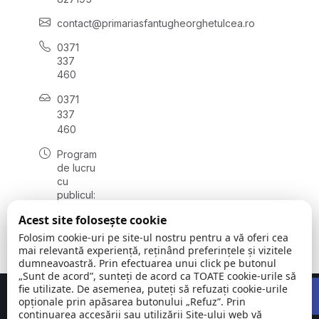
contact@primariasfantugheorghetulcea.ro
0371
337
460
0371
337
460
Program
de lucru
cu
publicul:
luni -
Acest site folosește cookie
vineri
08:00 -
Folosim cookie-uri pe site-ul nostru pentru a vă oferi cea
16:00
mai relevantă experiență, reținând preferințele și vizitele
dumneavoastră. Prin efectuarea unui click pe butonul
„Sunt de acord”, sunteți de acord ca TOATE cookie-urile să
Open 
fie utilizate. De asemenea, puteți să refuzați cookie-urile
Concept realizat de
Big Media Relații Publice SRL
opționale prin apăsarea butonului „Refuz”. Prin
continuarea accesării sau utilizării Site-ului web vă