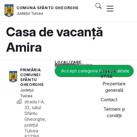
COMUNA SFÂNTU GHEORGHE
Județul
Tulcea
Casa de vacanță
Amira
LOCALIZARE
Acest conținut este blocat până când acceptați categoria corespunzătoare de cookie-uri.
PRIMĂRIA
Accept categoria Funcționalitate
LINKURI
COMUNEI
UTILE
SFÂNTU
Prezentare
GHEORGHE
generală
Județul
Tulcea
Contact
strada I-A,
33, satul
Termeni și
Sfântu
condiții
Gheorghe,
județul
Tulcea
827195