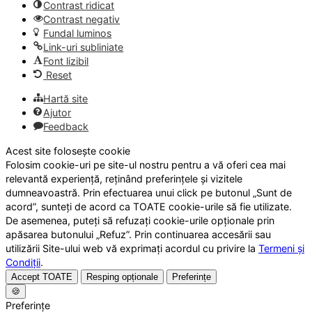
Contrast ridicat
Contrast negativ
Fundal luminos
Link-uri subliniate
Font lizibil
Reset
Hartă site
Ajutor
Feedback
Acest site folosește cookie
Folosim cookie-uri pe site-ul nostru pentru a vă oferi cea mai
relevantă experiență, reținând preferințele și vizitele
dumneavoastră. Prin efectuarea unui click pe butonul „Sunt de
acord”, sunteți de acord ca TOATE cookie-urile să fie utilizate.
De asemenea, puteți să refuzați cookie-urile opționale prin
apăsarea butonului „Refuz”. Prin continuarea accesării sau
utilizării Site-ului web vă exprimați acordul cu privire la
Termeni și
Condiții
.
Accept TOATE
Resping opționale
Preferințe
🍪
Preferințe