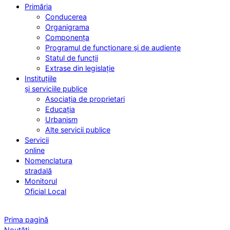
Primăria
Conducerea
Organigrama
Componența
Programul de funcționare și de audiențe
Statul de funcții
Extrase din legislație
Instituțiile
și serviciile publice
Asociația de proprietari
Educația
Urbanism
Alte servicii publice
Servicii
online
Nomenclatura
stradală
Monitorul
Oficial Local
Prima pagină
Noutăți