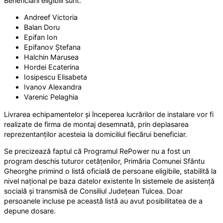
Beneficiarii eligibili sunt:
Andreef Victoria
Balan Doru
Epifan Ion
Epifanov Ștefana
Halchin Marusea
Hordei Ecaterina
Iosipescu Elisabeta
Ivanov Alexandra
Varenic Pelaghia
Livrarea echipamentelor și începerea lucrărilor de instalare vor fi
realizate de firma de montaj desemnată, prin deplasarea
reprezentanților acesteia la domiciliul fiecărui beneficiar.
Se precizează faptul că Programul RePower nu a fost un
program deschis tuturor cetățenilor, Primăria Comunei Sfântu
Gheorghe primind o listă oficială de persoane eligibile, stabilită la
nivel național pe baza datelor existente în sistemele de asistență
socială și transmisă de Consiliul Județean Tulcea. Doar
persoanele incluse pe această listă au avut posibilitatea de a
depune dosare.