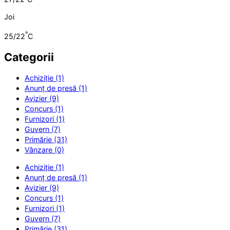
Joi
°
25/22
C
Categorii
Achiziție (1)
Anunț de presă (1)
Avizier (9)
Concurs (1)
Furnizori (1)
Guvern (7)
Primărie (31)
Vânzare (0)
Achiziție (1)
Anunț de presă (1)
Avizier (9)
Concurs (1)
Furnizori (1)
Guvern (7)
Primărie (31)