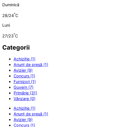
Duminică
°
28/24
C
Luni
°
27/23
C
Categorii
Achiziție (1)
Anunț de presă (1)
Avizier (9)
Concurs (1)
Furnizori (1)
Guvern (7)
Primărie (31)
Vânzare (0)
Achiziție (1)
Anunț de presă (1)
Avizier (9)
Concurs (1)