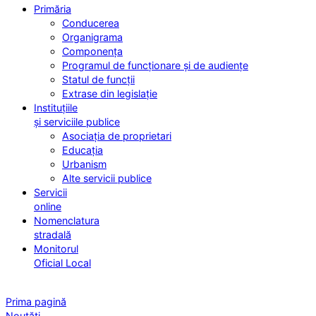
Primăria
Conducerea
Organigrama
Componența
Programul de funcționare și de audiențe
Statul de funcții
Extrase din legislație
Instituțiile
și serviciile publice
Asociația de proprietari
Educația
Urbanism
Alte servicii publice
Servicii
online
Nomenclatura
stradală
Monitorul
Oficial Local
Prima pagină
Noutăți