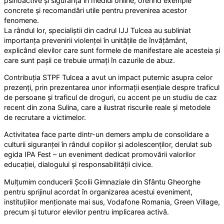
psihoactive și siguranța în mediul online, oferind exemple
concrete și recomandări utile pentru prevenirea acestor
fenomene.
La rândul lor, specialiștii din cadrul IJJ Tulcea au subliniat
importanța prevenirii violenței în unitățile de învățământ,
explicând elevilor care sunt formele de manifestare ale acesteia și
care sunt pașii ce trebuie urmați în cazurile de abuz.
Contribuția STPF Tulcea a avut un impact puternic asupra celor
prezenți, prin prezentarea unor informații esențiale despre traficul
de persoane și traficul de droguri, cu accent pe un studiu de caz
recent din zona Sulina, care a ilustrat riscurile reale și metodele
de recrutare a victimelor.
Activitatea face parte dintr-un demers amplu de consolidare a
culturii siguranței în rândul copiilor și adolescenților, derulat sub
egida IPA Fest – un eveniment dedicat promovării valorilor
educației, dialogului și responsabilității civice.
Mulțumim conducerii Școlii Gimnaziale din Sfântu Gheorghe
pentru sprijinul acordat în organizarea acestui eveniment,
instituțiilor menționate mai sus, Vodafone Romania, Green Village,
precum și tuturor elevilor pentru implicarea activă.