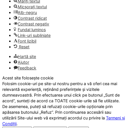
Măriți textul
Micșorați textul
Alb-negru
Contrast ridicat
Contrast negativ
Fundal luminos
Link-uri subliniate
Font lizibil
Reset
Hartă site
Ajutor
Feedback
Acest site folosește cookie
Folosim cookie-uri pe site-ul nostru pentru a vă oferi cea mai
relevantă experiență, reținând preferințele și vizitele
dumneavoastră. Prin efectuarea unui click pe butonul „Sunt de
acord”, sunteți de acord ca TOATE cookie-urile să fie utilizate.
De asemenea, puteți să refuzați cookie-urile opționale prin
apăsarea butonului „Refuz”. Prin continuarea accesării sau
utilizării Site-ului web vă exprimați acordul cu privire la
Termeni și
Condiții
.