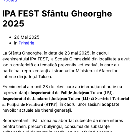
IPA FEST Sfântu Gheorghe
2025
26 Mai 2025
în
Primărie
La Sfântu Gheorghe, în data de 23 mai 2025, în cadrul
evenimentului IPA FEST, la Școala Gimnazială din localitate a avut
loc o conferință cu tematică preventiv-educativă, la care au
participat reprezentanți ai structurilor Ministerului Afacerilor
Interne din județul Tulcea.
Evenimentul a reunit 28 de elevi care au interacționat activ cu
reprezentanții 𝐈𝐧𝐬𝐩𝐞𝐜𝐭𝐨𝐫𝐚𝐭𝐮𝐥 𝐝𝐞 𝐏𝐨𝐥𝐢𝐭̦𝐢𝐞 𝐉𝐮𝐝𝐞𝐭̦𝐞𝐚𝐧 𝐓𝐮𝐥𝐜𝐞𝐚 (𝐈𝐏𝐉),
𝐈𝐧𝐬𝐩𝐞𝐜𝐭𝐨𝐫𝐚𝐭𝐮𝐥 𝐝𝐞 𝐉𝐚𝐧𝐝𝐚𝐫𝐦𝐢 𝐉𝐮𝐝𝐞𝐭̦𝐞𝐚𝐧 𝐓𝐮𝐥𝐜𝐞𝐚 (𝐈𝐉𝐉) și 𝐒𝐞𝐫𝐯𝐢𝐜𝐢𝐮𝐥 𝐓𝐞𝐫𝐢𝐭𝐨𝐫𝐢𝐚𝐥
𝐚𝐥 𝐏𝐨𝐥𝐢𝐭̦𝐢𝐞𝐢 𝐝𝐞 𝐅𝐫𝐨𝐧𝐭𝐢𝐞𝐫𝐚̆ (𝐒𝐓𝐏𝐅), în cadrul unor sesiuni adaptate
nevoilor actuale ale tinerei generații.
Reprezentanții IPJ Tulcea au abordat subiecte de mare interes
pentru tineri, precum bullyingul, consumul de substanțe