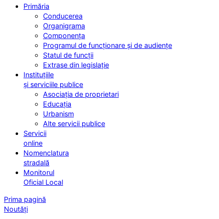
Primăria
Conducerea
Organigrama
Componența
Programul de funcționare și de audiențe
Statul de funcții
Extrase din legislație
Instituțiile
și serviciile publice
Asociația de proprietari
Educația
Urbanism
Alte servicii publice
Servicii
online
Nomenclatura
stradală
Monitorul
Oficial Local
Prima pagină
Noutăți