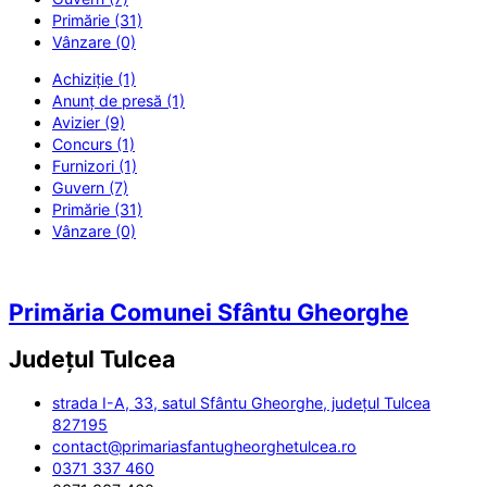
Primărie (31)
Vânzare (0)
Achiziție (1)
Anunț de presă (1)
Avizier (9)
Concurs (1)
Furnizori (1)
Guvern (7)
Primărie (31)
Vânzare (0)
Primăria Comunei Sfântu Gheorghe
Județul
Tulcea
strada I-A, 33, satul Sfântu Gheorghe, județul Tulcea
827195
contact@primariasfantugheorghetulcea.ro
0371 337 460