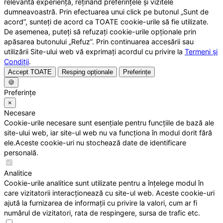
relevantă experiență, reținând preferințele și vizitele
dumneavoastră. Prin efectuarea unui click pe butonul „Sunt de
acord”, sunteți de acord ca TOATE cookie-urile să fie utilizate.
De asemenea, puteți să refuzați cookie-urile opționale prin
apăsarea butonului „Refuz”. Prin continuarea accesării sau
utilizării Site-ului web vă exprimați acordul cu privire la
Termeni și
Condiții
.
Accept TOATE
Resping opționale
Preferințe
🍪
Preferințe
×
Necesare
Cookie-urile necesare sunt esențiale pentru funcțiile de bază ale
site-ului web, iar site-ul web nu va funcționa în modul dorit fără
ele.Aceste cookie-uri nu stochează date de identificare
personală.
Analitice
Cookie-urile analitice sunt utilizate pentru a înțelege modul în
care vizitatorii interacționează cu site-ul web. Aceste cookie-uri
ajută la furnizarea de informații cu privire la valori, cum ar fi
numărul de vizitatori, rata de respingere, sursa de trafic etc.