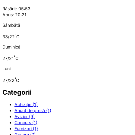
Răsărit: 05:53
Apus: 20:21
Sâmbătă
°
33/22
C
Duminică
°
27/21
C
Luni
°
27/22
C
Categorii
Achiziție (1)
Anunț de presă (1)
Avizier (9)
Concurs (1)
Furnizori (1)
Guvern (7)