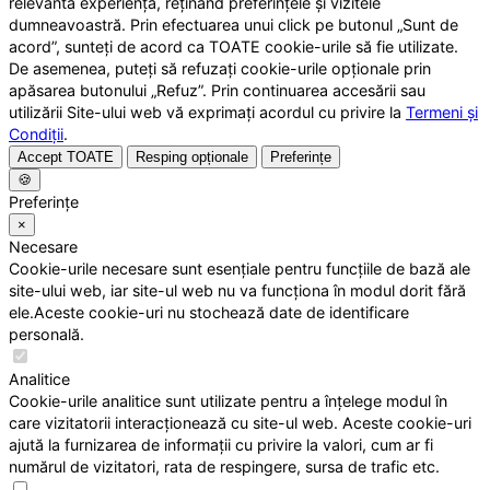
relevantă experiență, reținând preferințele și vizitele
dumneavoastră. Prin efectuarea unui click pe butonul „Sunt de
acord”, sunteți de acord ca TOATE cookie-urile să fie utilizate.
De asemenea, puteți să refuzați cookie-urile opționale prin
apăsarea butonului „Refuz”. Prin continuarea accesării sau
utilizării Site-ului web vă exprimați acordul cu privire la
Termeni și
Condiții
.
Accept TOATE
Resping opționale
Preferințe
🍪
Preferințe
×
Necesare
Cookie-urile necesare sunt esențiale pentru funcțiile de bază ale
site-ului web, iar site-ul web nu va funcționa în modul dorit fără
ele.Aceste cookie-uri nu stochează date de identificare
personală.
Analitice
Cookie-urile analitice sunt utilizate pentru a înțelege modul în
care vizitatorii interacționează cu site-ul web. Aceste cookie-uri
ajută la furnizarea de informații cu privire la valori, cum ar fi
numărul de vizitatori, rata de respingere, sursa de trafic etc.