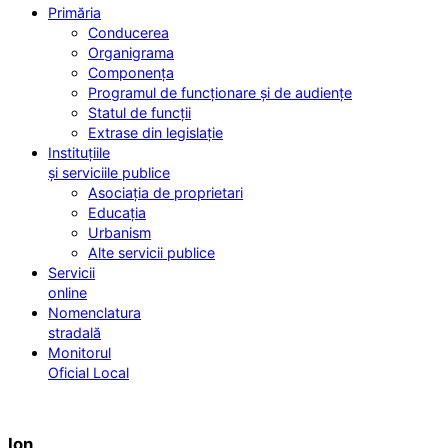
Primăria
Conducerea
Organigrama
Componența
Programul de funcționare și de audiențe
Statul de funcții
Extrase din legislație
Instituțiile
și serviciile publice
Asociația de proprietari
Educația
Urbanism
Alte servicii publice
Servicii
online
Nomenclatura
stradală
Monitorul
Oficial Local
Ion