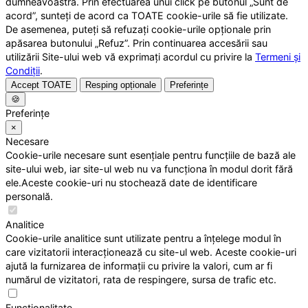
dumneavoastră. Prin efectuarea unui click pe butonul „Sunt de
acord”, sunteți de acord ca TOATE cookie-urile să fie utilizate.
De asemenea, puteți să refuzați cookie-urile opționale prin
apăsarea butonului „Refuz”. Prin continuarea accesării sau
utilizării Site-ului web vă exprimați acordul cu privire la
Termeni și
Condiții
.
Accept TOATE
Resping opționale
Preferințe
🍪
Preferințe
×
Necesare
Cookie-urile necesare sunt esențiale pentru funcțiile de bază ale
site-ului web, iar site-ul web nu va funcționa în modul dorit fără
ele.Aceste cookie-uri nu stochează date de identificare
personală.
Analitice
Cookie-urile analitice sunt utilizate pentru a înțelege modul în
care vizitatorii interacționează cu site-ul web. Aceste cookie-uri
ajută la furnizarea de informații cu privire la valori, cum ar fi
numărul de vizitatori, rata de respingere, sursa de trafic etc.
Funcționalitate