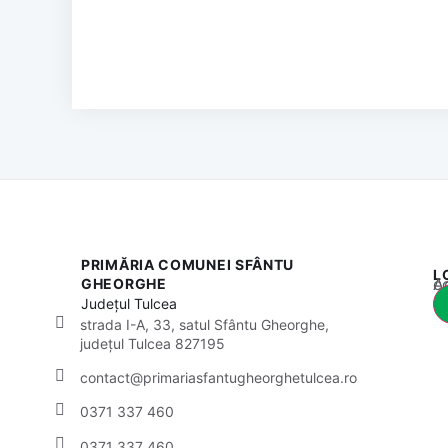
PRIMĂRIA COMUNEI SFÂNTU
L
Acest
GHEORGHE
Județul
Tulcea
strada I-A, 33, satul Sfântu Gheorghe,
județul Tulcea 827195
contact@primariasfantugheorghetulcea.ro
0371 337 460
0371 337 460