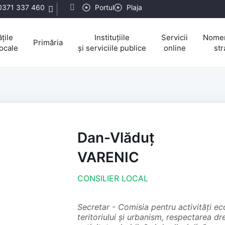
0371 337 460
Portul
Plaja
țile
Instituțiile
Servicii
Nomen
Primăria
locale
și serviciile publice
online
str
Dan-Vlăduț
VARENIC
CONSILIER LOCAL
secretar - Comisia pentru activități economico-financiare, amenajarea
teritoriului și urbanism, respectarea dre