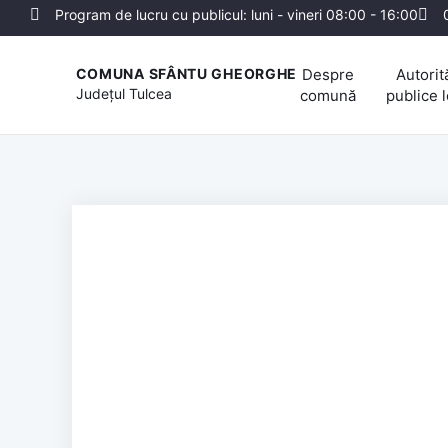
Program de lucru cu publicul: luni - vineri 08:00 - 16:00
Despre
Autorită
COMUNA SFÂNTU GHEORGHE
Județul
Tulcea
comună
publice 