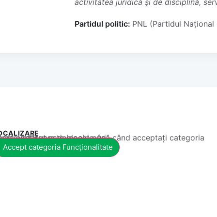
activitatea juridică și de disciplină, ser
Partidul politic:
PNL (Partidul Național 
OCALIZARE
 conținut este blocat până când acceptați categoria corespunzătoare de cookie-uri.
Accept categoria Funcționalitate