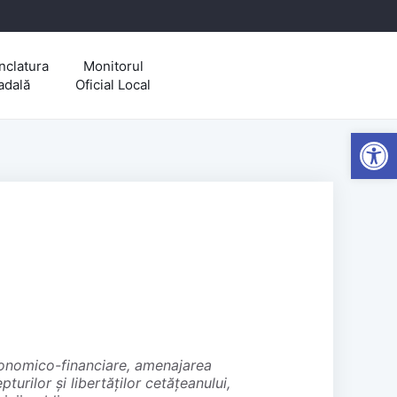
clatura
Monitorul
adală
Oficial Local
Open
pturilor și libertăților cetățeanului,