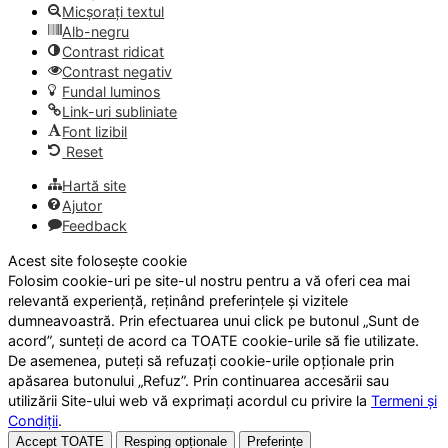
Micșorați textul
Alb-negru
Contrast ridicat
Contrast negativ
Fundal luminos
Link-uri subliniate
Font lizibil
Reset
Hartă site
Ajutor
Feedback
Acest site folosește cookie
Folosim cookie-uri pe site-ul nostru pentru a vă oferi cea mai
relevantă experiență, reținând preferințele și vizitele
dumneavoastră. Prin efectuarea unui click pe butonul „Sunt de
acord”, sunteți de acord ca TOATE cookie-urile să fie utilizate.
De asemenea, puteți să refuzați cookie-urile opționale prin
apăsarea butonului „Refuz”. Prin continuarea accesării sau
utilizării Site-ului web vă exprimați acordul cu privire la
Termeni și
Condiții
.
Accept TOATE
Resping opționale
Preferințe