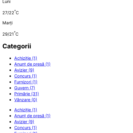
Luni
°
27/22
C
Marți
°
29/21
C
Categorii
Achiziție (1)
Anunț de presă (1)
Avizier (9)
Concurs (1)
Furnizori (1)
Guvern (7)
Primărie (31)
Vânzare (0)
Achiziție (1)
Anunț de presă (1)
Avizier (9)
Concurs (1)