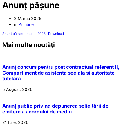
Anunț pășune
2 Martie 2026
în
Primărie
Anunt pășune- martie 2026
Download
Mai multe noutăți
Anunț concurs pentru post contractual referent II,
Compartiment de asistenta sociala si autoritate
tutelară
5 August, 2026
Anunț public privind depunerea solicitării de
emitere a acordului de mediu
21 Iulie, 2026